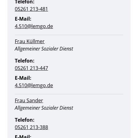
Telefon:
05261 213-481
E-Mail:
4.510@lemgo.de
Frau Küllmer
Position:
Allgemeiner Sozialer Dienst
Telefon:
05261 213-447
E-Mail:
4.510@lemgo.de
Frau Sander
Position:
Allgemeiner Sozialer Dienst
Telefon:
05261 213-388
E-Mail: