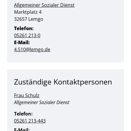
Allgemeiner Sozialer Dienst
Straße:
Hausnummer:
Marktplatz
4
PLZ:
Ort:
32657
Lemgo
Telefon:
05261 213-0
E-Mail:
4.510@lemgo.de
Zuständige Kontaktpersonen
Frau Schulz
Position:
Allgemeiner Sozialer Dienst
Telefon:
05261 213-443
E-Mail: