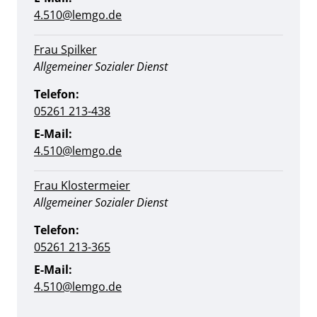
4.510@lemgo.de
Frau Spilker
Position:
Allgemeiner Sozialer Dienst
Telefon:
05261 213-438
E-Mail:
4.510@lemgo.de
Frau Klostermeier
Position:
Allgemeiner Sozialer Dienst
Telefon:
05261 213-365
E-Mail:
4.510@lemgo.de