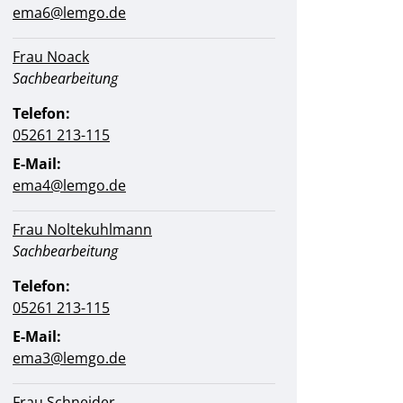
ema6@lemgo.de
Frau Noack
Position:
Sachbearbeitung
Telefon:
05261 213-115
E-Mail:
ema4@lemgo.de
Frau Noltekuhlmann
Position:
Sachbearbeitung
Telefon:
05261 213-115
E-Mail:
ema3@lemgo.de
Frau Schneider