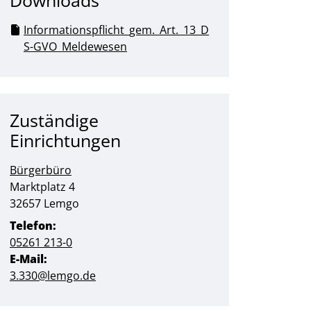
Downloads
Informationspflicht_gem._Art._13_D
S-GVO_Meldewesen
Zuständige
Einrichtungen
Bürgerbüro
Straße:
Hausnummer:
Marktplatz
4
PLZ:
Ort:
32657
Lemgo
Telefon:
05261 213-0
E-Mail:
3.330@lemgo.de