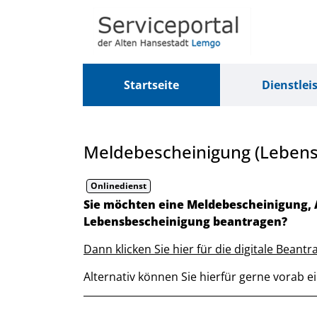
Zum Header
Zum Hauptinhalt
Zum Footer
Zum Hauptinhalt springen
Startseite
Dienstlei
Meldebescheinigung (Lebens
Onlinedienst
Kurzbeschreibung
Sie möchten eine Meldebescheinigung, 
Lebensbescheinigung beantragen?
Dann klicken Sie hier für die digitale Beantr
Alternativ können Sie hierfür gerne vorab 