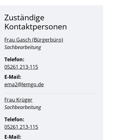
Zuständige
Kontaktpersonen
Frau Gasch (Bürgerbüro)
Position:
Sachbearbeitung
Telefon:
05261 213-115
E-Mail:
ema2@lemgo.de
Frau Krüger
Position:
Sachbearbeitung
Telefon:
05261 213-115
E-Mail: