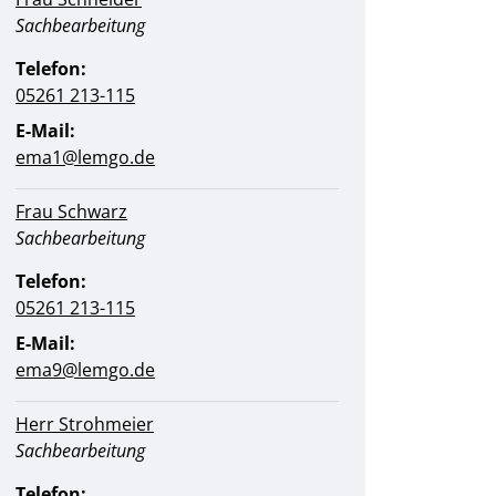
Position:
Sachbearbeitung
Telefon:
05261 213-115
E-Mail:
ema1@lemgo.de
Frau Schwarz
Position:
Sachbearbeitung
Telefon:
05261 213-115
E-Mail:
ema9@lemgo.de
Herr Strohmeier
Position:
Sachbearbeitung
Telefon: