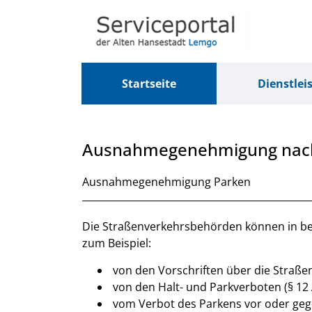
Zum Header
Zum Hauptinhalt
Zum Footer
Zum Hauptinhalt springen
Startseite
Dienstlei
Ausnahmegenehmigung nach
Kurzbeschreibung
Ausnahmegenehmigung Parken
Beschreibung
Die Straßenverkehrsbehörden können in b
zum Beispiel:
von den Vorschriften über die Straßen
von den Halt- und Parkverboten (§ 12 
vom Verbot des Parkens vor oder geg