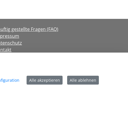
uftig gestellte Fragen (FAQ)
mpressum
tenschutz
ntakt
tzungsbedingungen
rrierefreiheit
okie-Richtlinie
figuration
Alle akzeptieren
Alle ablehnen