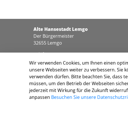
Alte Hansestadt Lemgo
Der Bürgermeister
32655 Lemgo
Telefon: 05261 213-0
Telefax: 05261 213-215
Wir verwenden Cookies, um Ihnen einen optim
info@lemgo.de
unsere Webseiten weiter zu verbessern. Sie k
verwenden dürfen. Bitte beachten Sie, dass 
müssen, um den Betrieb der Webseiten sichers
jederzeit mit Wirkung für die Zukunft widerru
anpassen
Besuchen Sie unsere Datenschutzric