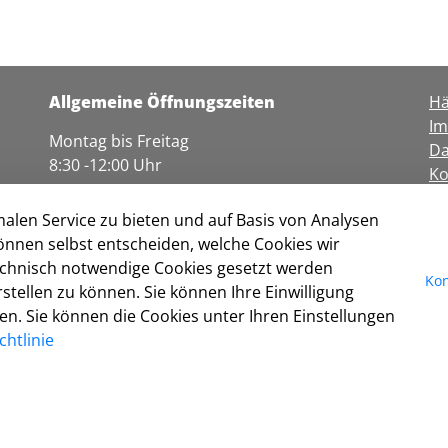
Allgemeine Öffnungszeiten
Hä
I
Montag bis Freitag
Da
8:30 -12:00 Uhr
Ko
Nu
Dienstag
alen Service zu bieten und auf Basis von Analysen
Ba
14:30 - 16:00 Uhr
önnen selbst entscheiden, welche Cookies wir
Co
Donnerstag
technisch notwendige Cookies gesetzt werden
Kon
16:00 - 17:00 Uhr
tellen zu können. Sie können Ihre Einwilligung
fen. Sie können die Cookies unter Ihren Einstellungen
Die Öffnungszeiten der Dienststellen und
htlinie
Einrichtungen entsprechen nicht immer den
allgemeinen Öffnungszeiten. Nähere
Informationen erhalten Sie unter
Einrichtungen
.