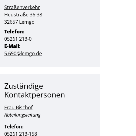
Straßenverkehr
Straße:
Hausnummer:
Heustraße
36-38
PLZ:
Ort:
32657
Lemgo
Telefon:
05261 213-0
E-Mail:
5.690@lemgo.de
Zuständige
Kontaktpersonen
Frau Bischof
Position:
Abteilungsleitung
Telefon:
05261 213-158