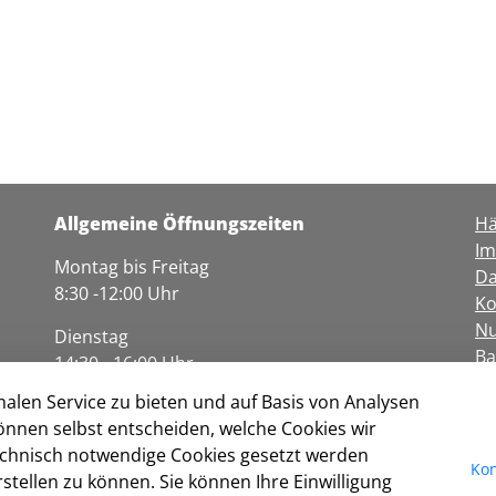
Allgemeine Öffnungszeiten
Hä
I
Montag bis Freitag
Da
8:30 -12:00 Uhr
Ko
Nu
Dienstag
Ba
14:30 - 16:00 Uhr
Co
alen Service zu bieten und auf Basis von Analysen
Donnerstag
önnen selbst entscheiden, welche Cookies wir
16:00 - 17:00 Uhr
technisch notwendige Cookies gesetzt werden
Kon
Die Öffnungszeiten der Dienststellen und
tellen zu können. Sie können Ihre Einwilligung