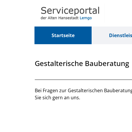
Zum Header
Zum Hauptinhalt
Zum Footer
Zum Hauptinhalt springen
Startseite
Dienstlei
Gestalterische Bauberatung
Beschreibung
Bei Fragen zur Gestalterischen Bauberatu
Sie sich gern an uns.