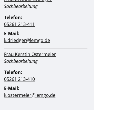
Position:
Sachbearbeitung
Telefon:
05261 213-411
E-Mail:
k.driedger@​lemgo.de
Frau Kerstin Ostermeier
Position:
Sachbearbeitung
Telefon:
05261 213-410
E-Mail:
k.ostermeier@​lemgo.de