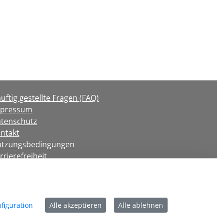
uftig gestellte Fragen (FAQ)
mpressum
tenschutz
ntakt
tzungsbedingungen
rrierefreiheit
okie-Richtlinie
figuration
Alle akzeptieren
Alle ablehnen