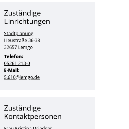
Zuständige
Einrichtungen
Stadtplanung
Straße:
Hausnummer:
Heustraße
36-38
PLZ:
Ort:
32657
Lemgo
Telefon:
05261 213-0
E-Mail:
5.610@lemgo.de
Zuständige
Kontaktpersonen
Frau Kristina Driedger