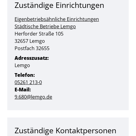
Zuständige Einrichtungen
Eigenbetriebsähnliche Einrichtungen
Städtische Betriebe Lemgo
Straße:
Hausnummer:
Herforder Straße
105
PLZ:
Ort:
32657
Lemgo
Postfach 32655
Adresszusatz:
Lemgo
Telefon:
05261 213-0
E-Mail:
9.680@lemgo.de
Zuständige Kontaktpersonen