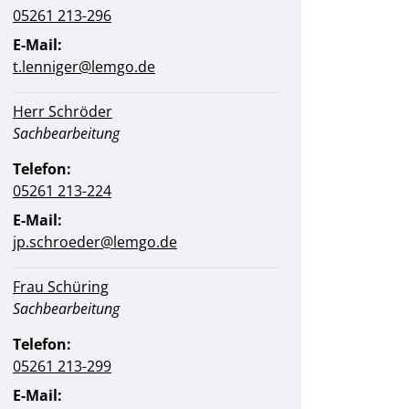
05261 213-296
E-Mail:
t.lenniger@lemgo.de
Herr Schröder
Position:
Sachbearbeitung
Telefon:
05261 213-224
E-Mail:
jp.schroeder@lemgo.de
Frau Schüring
Position:
Sachbearbeitung
Telefon:
05261 213-299
E-Mail: