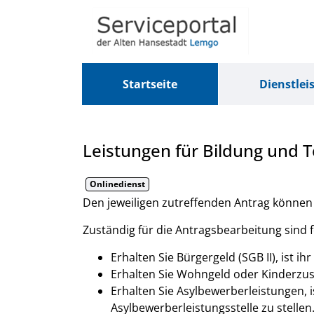
Zum Header
Zum Hauptinhalt
Zum Footer
Zum Hauptinhalt springen
Startseite
Dienstlei
Leistungen für Bildung und T
Onlinedienst
Kurzbeschreibung
Den jeweiligen zutreffenden Antrag können S
Zuständig für die Antragsbearbeitung sind f
Erhalten Sie Bürgergeld (SGB II), ist ih
Erhalten Sie Wohngeld oder Kinderzusch
Erhalten Sie Asylbewerberleistungen, is
Asylbewerberleistungsstelle zu stellen