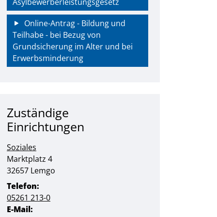
Asylbewerberleistungsgesetz
Online-Antrag - Bildung und
Teilhabe - bei Bezug von
Grundsicherung im Alter und bei
Erwerbsminderung
Zuständige
Einrichtungen
Soziales
Straße:
Hausnummer:
Marktplatz
4
PLZ:
Ort:
32657
Lemgo
Telefon:
05261 213-0
E-Mail: