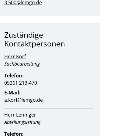
3.500@lemgo.de
Zuständige
Kontaktpersonen
Herr Korf
Position:
Sachbearbeitung
Telefon:
05261 213-470
E-Mail:
a.korf@lemgo.de
Herr Lenniger
Position:
Abteilungsleitung
Telefon: