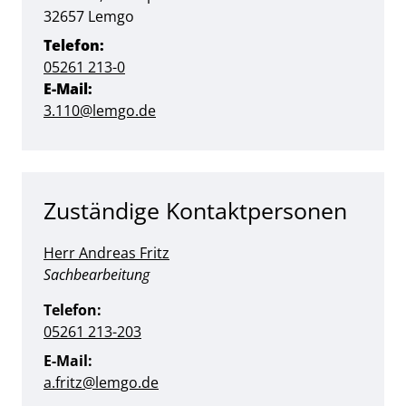
PLZ:
Ort:
32657
Lemgo
Telefon:
05261 213-0
E-Mail:
3.110@lemgo.de
Zuständige Kontaktpersonen
Herr Andreas Fritz
Position:
Sachbearbeitung
Telefon:
05261 213-203
E-Mail:
a.fritz@lemgo.de