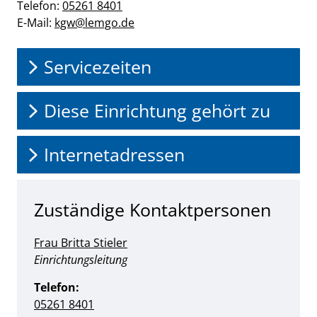
Telefon:
05261 8401
E-Mail:
kgw@​lemgo.de
Servicezeiten
Diese Einrichtung gehört zu
Internetadressen
Zuständige Kontaktpersonen
Frau Britta Stieler
Position:
Einrichtungsleitung
Telefon:
05261 8401