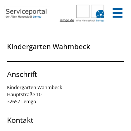
Zum Header
Zum Hauptinhalt
Zum Footer
Zum Hauptinhalt springen
Kindergarten Wahmbeck
Anschrift
Kindergarten Wahmbeck
Hauptstraße
10
32657
Lemgo
Kontakt