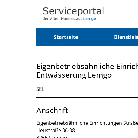
Zum Header
Zum Hauptinhalt
Zum Footer
Zum Hauptinhalt springen
Startseite
Dienstlei
Eigenbetriebsähnliche Einri
Entwässerung Lemgo
Kurzbezeichnung
SEL
Anschrift
Eigenbetriebsähnliche Einrichtungen
Straß
Heustraße
36-38
32657
Lemgo