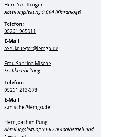
Herr Axel Krüger
Position:
Abteilungsleitung 9.664 (Kläranlage)
Telefon:
05261 965911
E-Mail:
axel.krueger@​lemgo.de
Frau Sabrina Mische
Position:
Sachbearbeitung
Telefon:
05261 213-378
E-Mail:
s.mische@​lemgo.de
Herr Joachim Pung
Position:
Abteilungsleitung 9.662 (Kanalbetrieb und
Gewässer)