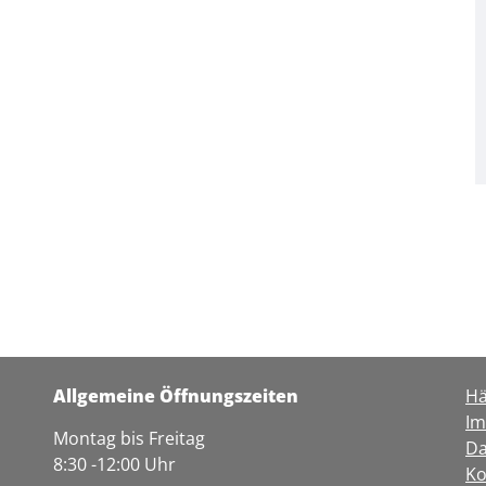
Allgemeine Öffnungszeiten
Hä
I
Montag bis Freitag
Da
8:30 -12:00 Uhr
Ko