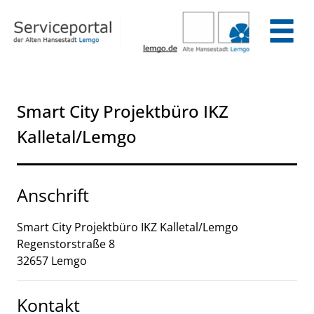
Zum Header
Zum Hauptinhalt
Zum Footer
Zum Hauptinhalt springen
Smart City Projektbüro IKZ
Kalletal/Lemgo
Anschrift
Smart City Projektbüro IKZ Kalletal/Lemgo
Regenstorstraße
8
32657
Lemgo
Kontakt