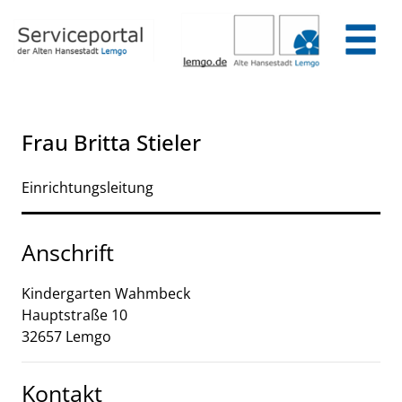
Zum Header
Zum Hauptinhalt
Zum Footer
Zum Hauptinhalt springen
Frau Britta Stieler
Einrichtungsleitung
Anschrift
Kindergarten Wahmbeck
Hauptstraße
10
32657
Lemgo
Kontakt