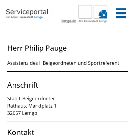
Zum Header
Zum Hauptinhalt
Zum Footer
Zum Hauptinhalt springen
Herr Philip Pauge
Assistenz des I. Beigeordneten und Sportreferent
Anschrift
Stab I. Beigeordneter
Rathaus, Marktplatz
1
32657
Lemgo
Kontakt