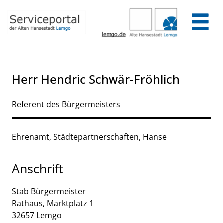
Zum Header
Zum Hauptinhalt
Zum Footer
Zum Hauptinhalt springen
Herr Hendric Schwär-Fröhlich
Referent des Bürgermeisters
Beschreibung
Ehrenamt, Städtepartnerschaften, Hanse
Anschrift
Stab Bürgermeister
Rathaus, Marktplatz
1
32657
Lemgo