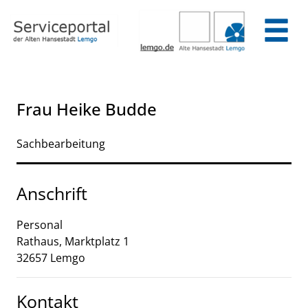
Zum Header
Zum Hauptinhalt
Zum Footer
Zum Hauptinhalt springen
Frau Heike Budde
Sachbearbeitung
Anschrift
Personal
Rathaus, Marktplatz
1
32657
Lemgo
Kontakt