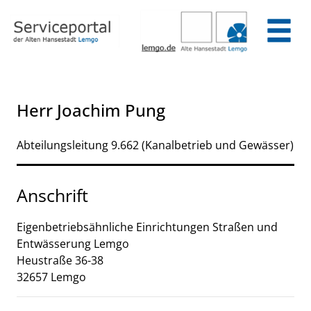
Zum Header
Zum Hauptinhalt
Zum Footer
Zum Hauptinhalt springen
Herr Joachim Pung
Abteilungsleitung 9.662 (Kanalbetrieb und Gewässer)
Anschrift
Eigenbetriebsähnliche Einrichtungen
Straßen und
Entwässerung Lemgo
Heustraße
36-38
32657
Lemgo