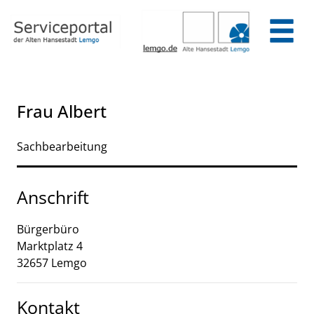
Zum Header
Zum Hauptinhalt
Zum Footer
Zum Hauptinhalt springen
Frau Albert
Sachbearbeitung
Anschrift
Bürgerbüro
Marktplatz
4
32657
Lemgo
Kontakt