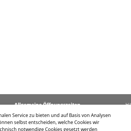
Allgemeine Öffnungszeiten
Hä
I
alen Service zu bieten und auf Basis von Analysen
Montag bis Freitag
Da
önnen selbst entscheiden, welche Cookies wir
8:30 -12:00 Uhr
Ko
technisch notwendige Cookies gesetzt werden