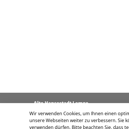
Alte Hansestadt Lemgo
Der Bürgermeister
Wir verwenden Cookies, um Ihnen einen optim
32655 Lemgo
unsere Webseiten weiter zu verbessern. Sie k
verwenden dürfen. Bitte beachten Sie, dass 
Telefon: 05261 213-0