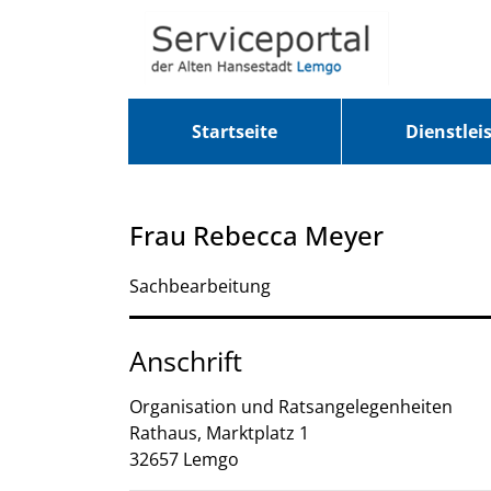
Zum Header
Zum Hauptinhalt
Zum Footer
Zum Hauptinhalt springen
Startseite
Dienstlei
Frau Rebecca Meyer
Sachbearbeitung
Anschrift
Organisation und Ratsangelegenheiten
Rathaus, Marktplatz
1
32657
Lemgo