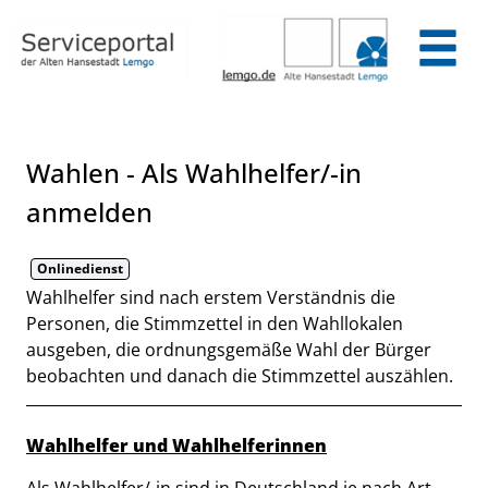
Zum Header
Zum Hauptinhalt
Zum Footer
Zum Hauptinhalt springen
Wahlen - Als Wahlhelfer/-in
anmelden
Onlinedienst
Kurzbeschreibung
Wahlhelfer sind nach erstem Verständnis die
Personen, die Stimmzettel in den Wahllokalen
ausgeben, die ordnungsgemäße Wahl der Bürger
beobachten und danach die Stimmzettel auszählen.
Beschreibung
Wahlhelfer und Wahlhelferinnen