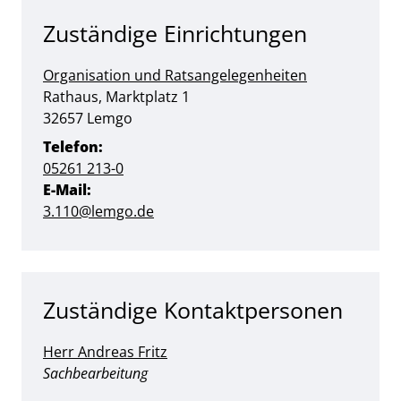
Zuständige Einrichtungen
Organisation und Ratsangelegenheiten
Straße:
Hausnummer:
Rathaus, Marktplatz
1
PLZ:
Ort:
32657
Lemgo
Telefon:
05261 213-0
E-Mail:
3.110@lemgo.de
Zuständige Kontaktpersonen
Herr Andreas Fritz
Position:
Sachbearbeitung