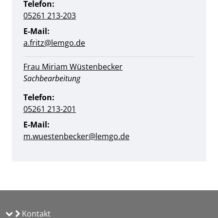
Telefon:
05261 213-203
E-Mail:
a.fritz@lemgo.de
Frau Miriam Wüstenbecker
Position:
Sachbearbeitung
Telefon:
05261 213-201
E-Mail:
m.wuestenbecker@​lemgo.de
Kontakt