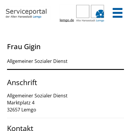
Zum Header
Zum Hauptinhalt
Zum Footer
Zum Hauptinhalt springen
Frau Gigin
Allgemeiner Sozialer Dienst
Anschrift
Allgemeiner Sozialer Dienst
Marktplatz
4
32657
Lemgo
Kontakt